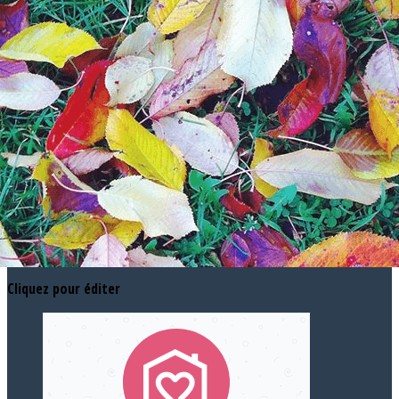
Exporter les lignes sélectionnées
Exporter toutes les colonnes
Exporter uniquement les colonnes affichées
Menu
<
>
Nos buts
Notre équipe
Notre jardin
Adhésions
Ajoutez un logo, un bouton, des réseaux sociaux
Cliquez pour éditer