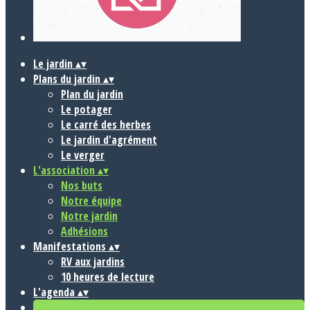
Le jardin
▴
▾
Plans du jardin
▴
▾
Plan du jardin
Le potager
Le carré des herbes
Le jardin d'agrément
Le verger
L'association
▴
▾
Nos buts
Notre équipe
Notre jardin
Adhésions
Manifestations
▴
▾
RV aux jardins
10 heures de lecture
L'agenda
▴
▾